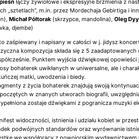
 pieśń
łączy żywiołowe i ekspresyjne brzmienia z nas
h „sztetlach”, m.in. przez Mordechaja Gebirtiga i 
an),
Michał Półtorak
(skrzypce, mandolina),
Oleg Dy
wka, djembe)
 to zaśpiewany i napisany w całości w j. jidysz ko
 muzyczna kompozycja składa się z 5 zaadaptowanych 
ółcześnie. Punktem wyjścia dźwiękowej opowieści j
 losy bohaterek uwikłanych w uniwersalne, ale i cha
kuńczej matki, uwodzenia i biedy.
agmenty z życia bohaterek znajdują swoją kontynua
zpoczętych w znanych utworach biografii, uwzględn
 wypełniona zostaje dźwiękami z pogranicza muzyki el
ifest widoczności, istnienia i udziału kobiet w przes
dek podwójnych standardów oraz wyrównanie istniej
rtystkę we współpracy z nowojorskim wydawnictwem 