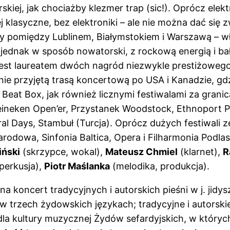
kiej, jak chociażby klezmer trap (sic!). Oprócz el
 klasyczne, bez elektroniki – ale nie można dać się z
 pomiędzy Lublinem, Białymstokiem i Warszawą – wła
h jednak w sposób nowatorski, z rockową energią i b
est laureatem dwóch nagród niezwykle prestiżowego 
 przyjętą trasą koncertową po USA i Kanadzie, gdz
n Beat Box, jak również licznymi festiwalami za grani
eineken Open’er, Przystanek Woodstock, Ethnoport Po
tural Days, Stambuł (Turcja). Oprócz dużych festiwali
arodowa, Sinfonia Baltica, Opera i Filharmonia Podl
iński
(skrzypce, wokal),
Mateusz Chmiel
(klarnet),
R
perkusja),
Piotr Maślanka
(melodika, produkcja).
a koncert tradycyjnych i autorskich pieśni w j. jidys
w trzech żydowskich językach; tradycyjne i autorskie p
 dla kultury muzycznej Żydów sefardyjskich, w któryc