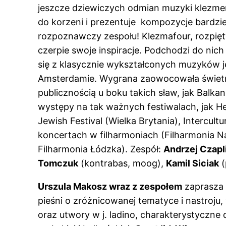
jeszcze dziewiczych odmian muzyki klezmers
do korzeni i prezentuje kompozycje bardziej
rozpoznawczy zespołu! Klezmafour, rozpięty
czerpie swoje inspiracje. Podchodzi do nic
się z klasycznie wykształconych muzyków j
Amsterdamie. Wygrana zaowocowała świetnie
publicznością u boku takich sław, jak Balka
występy na tak ważnych festiwalach, jak H
Jewish Festival (Wielka Brytania), Intercul
koncertach w filharmoniach (Filharmonia N
Filharmonia Łódzka). Zespół:
Andrzej Czapl
Tomczuk
(kontrabas, moog),
Kamil Siciak
(
Urszula Makosz wraz z zespołem
zaprasza n
pieśni o zróżnicowanej tematyce i nastroju, 
oraz utwory w j. ladino, charakterystyczne