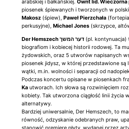
arabskiej i bałkańskiej.
Ownt lid. Wieczorna
piosenek śpiewanych i tworzonych w polskic
Makosz
(śpiew),
Paweł Pierzchała
(fortepi
perkusyjne),
Michael Jones
(skrzypce, altó
Der Hemszech דער המשך
(pl. kontynuacja)
biografiom i kobiecej historii rodowej. Ta
żydowskich, oraz 5 utworów napisanych wsp
piosenek jidysz, w której przedstawione są
wątki, m.in. wolności i separacji od nadopie
Podczas koncertu opisane w piosenkach fr
Ka
utworach. Ich słowa są rozwinięciem ro
kobiety. Tak utworzona ciągłość linii życia
alternatywy.
Bardziej uniwersalnie, Der Hemszech,
to man
równość, odzyskanie odebranych praw, upa
stanowić premierę płyty, wydanej przez a