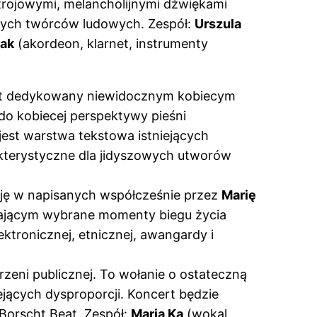
trojowymi, melancholijnymi dźwiękami
innych twórców ludowych. Zespół:
Urszula
yak
(akordeon, klarnet, instrumenty
ncert dedykowany niewidocznym kobiecym
do kobiecej perspektywy pieśni
est warstwa tekstowa istniejących
rakterystyczne dla jidyszowych utworów
cję w napisanych współcześnie przez
Marię
iającym wybrane momenty biegu życia
ektronicznej, etnicznej, awangardy i
trzeni publicznej. To wołanie o ostateczną
ących dysproporcji. Koncert będzie
Borscht Beat. Zespół:
Maria Ka
(wokal,