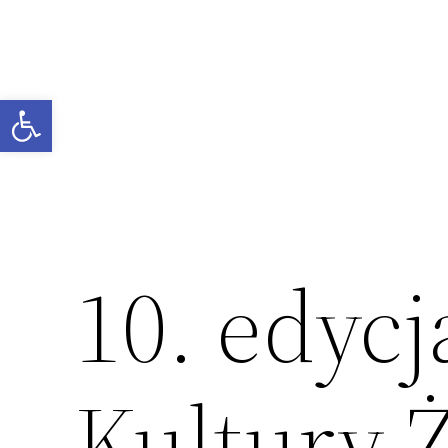
Przejdź
do
treści
Otwórz pasek narzędzi
10. edycj
Kultury 