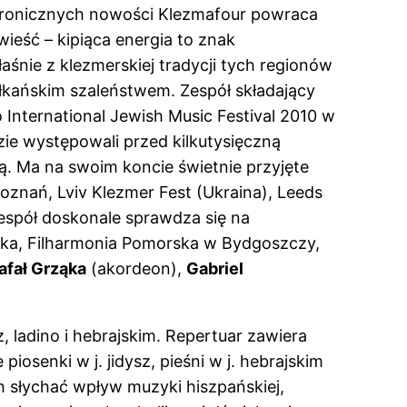
ektronicznych nowości Klezmafour powraca
wieść – kipiąca energia to znak
śnie z klezmerskiej tradycji tych regionów
ałkańskim szaleństwem. Zespół składający
International Jewish Music Festival 2010 w
ie występowali przed kilkutysięczną
cą. Ma na swoim koncie świetnie przyjęte
znań, Lviv Klezmer Fest (Ukraina), Leeds
 zespół doskonale sprawdza się na
aska, Filharmonia Pomorska w Bydgoszczy,
afał Grząka
(akordeon),
Gabriel
z, ladino i hebrajskim. Repertuar zawiera
iosenki w j. jidysz, pieśni w j. hebrajskim
h słychać wpływ muzyki hiszpańskiej,