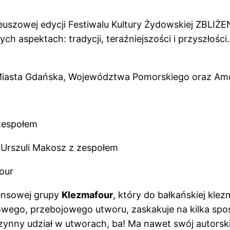
leuszowej edycji Festiwalu Kultury Żydowskiej ZBLI
h aspektach: tradycji, teraźniejszości i przyszłośc
Miasta Gdańska, Województwa Pomorskiego oraz Amer
 zespołem
t Urszuli Makosz z zespołem
four
ensowej grupy
Klezmafour
, który do bałkańskiej kle
owego, przebojowego utworu, zaskakuje na kilka spos
czynny udział w utworach, ba! Ma nawet swój autors