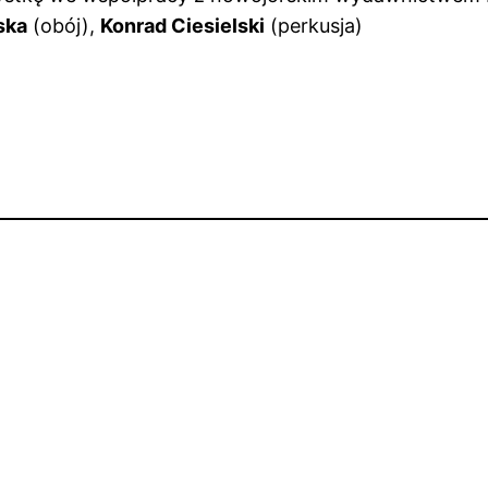
ska
(obój),
Konrad Ciesielski
(perkusja)