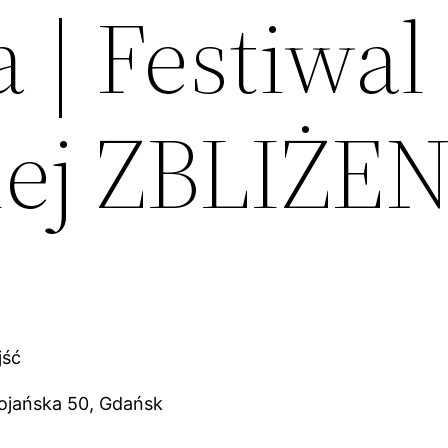
a | Festiwal
ej ZBLIŻE
jść
tojańska 50, Gdańsk