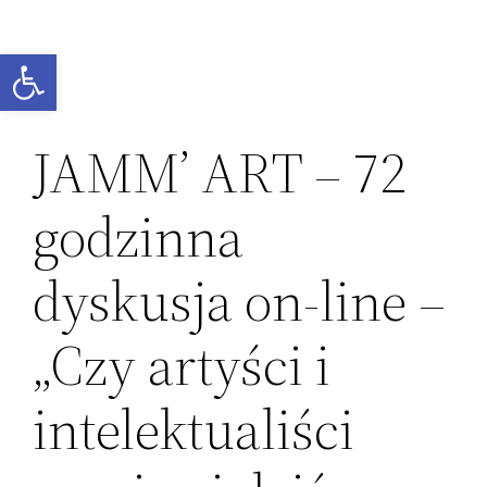
Przejdź
do
Otwórz pasek narzędzi
treści
JAMM’ ART – 72
godzinna
dyskusja on-line –
„Czy artyści i
intelektualiści