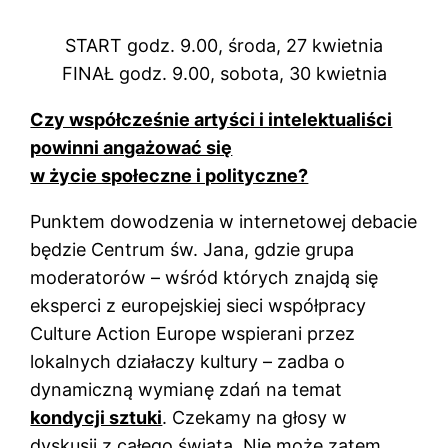
START godz. 9.00, środa, 27 kwietnia
FINAŁ godz. 9.00, sobota, 30 kwietnia
Czy współcześnie artyści i intelektualiści
powinni angażować się
w życie społeczne i polityczne?
Punktem dowodzenia w internetowej debacie
będzie Centrum św. Jana, gdzie grupa
moderatorów – wśród których znajdą się
eksperci z europejskiej sieci współpracy
Culture Action Europe wspierani przez
lokalnych działaczy kultury – zadba o
dynamiczną wymianę zdań na temat
kondycji sztuki
. Czekamy na głosy w
dyskusji z całego świata. Nie może zatem