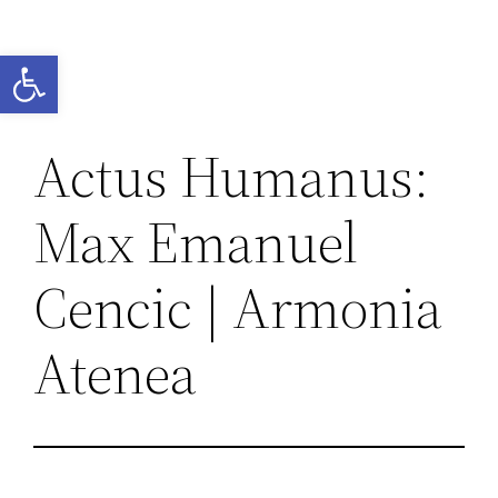
Przejdź
do
Otwórz pasek narzędzi
treści
Actus Humanus:
Max Emanuel
Cencic | Armonia
Atenea