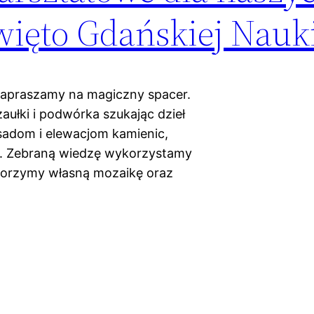
więto Gdańskiej Nauk
zapraszamy na magiczny spacer.
ułki i podwórka szukając dzieł
asadom i elewacjom kamienic,
fit. Zebraną wiedzę wykorzystamy
tworzymy własną mozaikę oraz