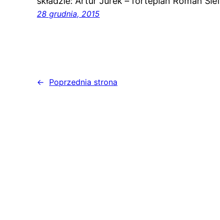
składzie: Artur Jurek – fortepian Roman Śle
28 grudnia, 2015
←
Poprzednia strona