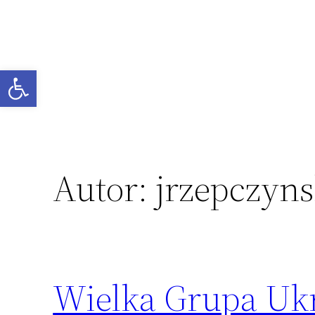
Przejdź
do
treści
Otwórz pasek narzędzi
Autor:
jrzepczyns
Wielka Grupa Uk