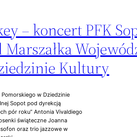
key – koncert PFK Sop
d Marszałka Wojewód
iedzinie Kultury
Pomorskiego w Dziedzinie
alnej Sopot pod dyrekcją
ech pór roku” Antonia Vivaldiego
iosenki świąteczne Joanna
ksofon oraz trio jazzowe w