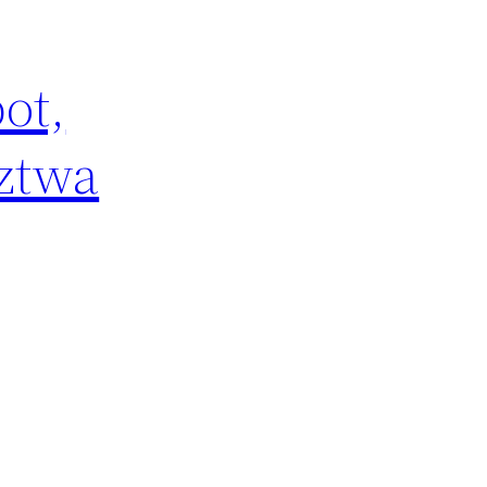
ot,
ztwa