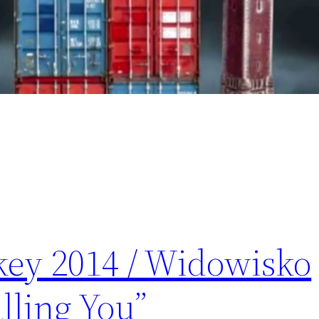
key 2014 / Widowisko
lling You”