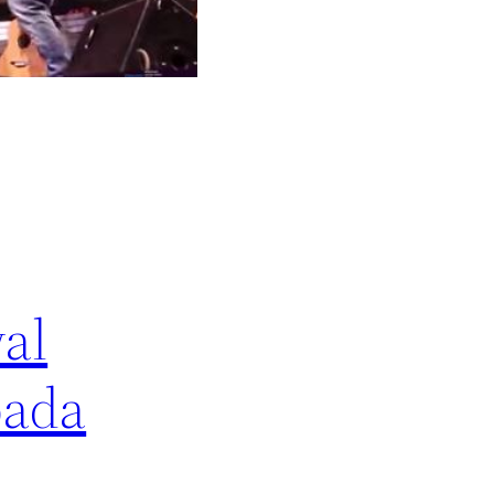
al
pada