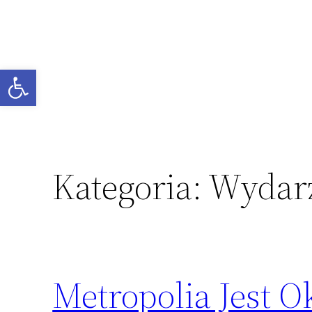
Przejdź
do
treści
Otwórz pasek narzędzi
Kategoria:
Wydar
Metropolia Jest O