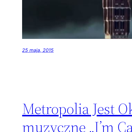
25 maja, 2015
Metropolia Jest O
muzyczne „I’m Ca