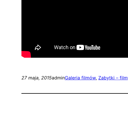
27 maja, 2015
admin
Galeria filmów
, 
Zabytki – fil