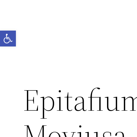
Przejdź
do
treści
Otwórz pasek narzędzi
Epitafiu
Moviusa