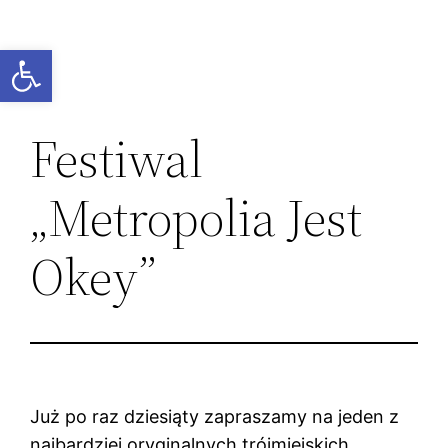
Przejdź
do
Otwórz pasek narzędzi
treści
Festiwal
„Metropolia Jest
Okey”
Już po raz dziesiąty zapraszamy na jeden z
najbardziej oryginalnych trójmiejskich