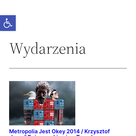
Przejdź
do
Otwórz pasek narzędzi
treści
Wydarzenia
Metropolia Jest Okey 2014 / Krzysztof