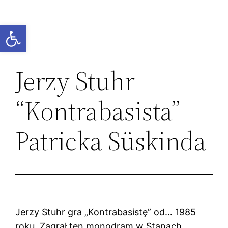
Przejdź
do
Otwórz pasek narzędzi
treści
Jerzy Stuhr –
“Kontrabasista”
Patricka Süskinda
Jerzy Stuhr gra „Kontrabasistę” od… 1985
roku. Zagrał ten monodram w Stanach