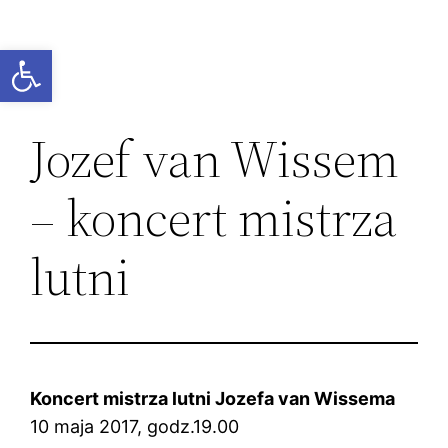
Przejdź
do
Otwórz pasek narzędzi
treści
Jozef van Wissem
– koncert mistrza
lutni
Koncert mistrza lutni Jozefa van Wissema
10 maja 2017, godz.19.00