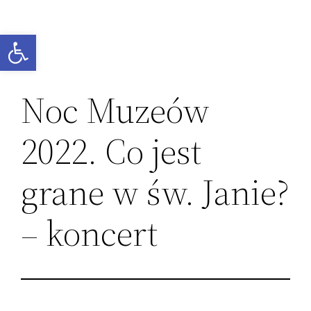
Przejdź
do
Otwórz pasek narzędzi
treści
Noc Muzeów
2022. Co jest
grane w św. Janie?
– koncert