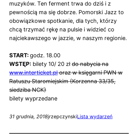
muzyków. Ten ferment trwa do dziś i z
pewnością ma się dobrze. Pomorski Jazz to
obowiązkowe spotkanie, dla tych, którzy
chcą trzymać rękę na pulsie i widzieć co
najciekawszego w jazzie, w naszym regionie.
START:
godz. 18.00
WSTĘP:
bilety 10/ 20 zł
do nabycia na
www.interticket.pl
oraz w księgarni PWN w
Ratuszu Staromiejskim (Korzenna 33/35,
siedziba NCK)
bilety wyprzedane
31 grudnia, 2018
jrzepczynski
Lista wydarzeń