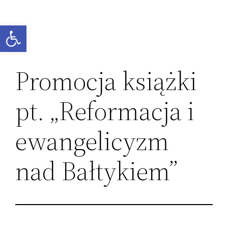
Przejdź
do
Otwórz pasek narzędzi
treści
Promocja książki
pt. „Reformacja i
ewangelicyzm
nad Bałtykiem”