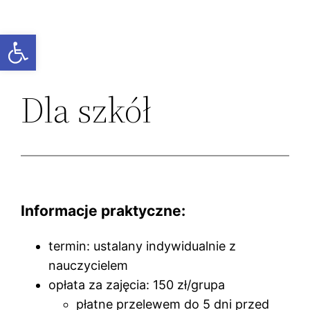
Przejdź
do
Otwórz pasek narzędzi
treści
Dla szkół
Informacje praktyczne:
termin: ustalany indywidualnie z
nauczycielem
opłata za zajęcia: 150 zł/grupa
płatne przelewem do 5 dni przed