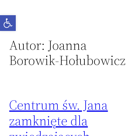
Przejdź
do
Otwórz pasek narzędzi
treści
Autor:
Joanna
Borowik-Hołubowicz
Centrum św. Jana
zamknięte dla