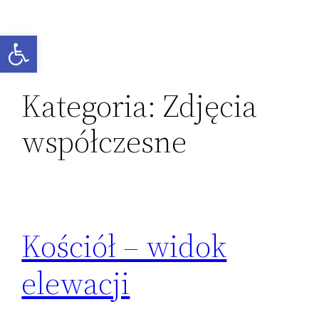
Przejdź
do
Otwórz pasek narzędzi
treści
Kategoria:
Zdjęcia
współczesne
Kościół – widok
elewacji