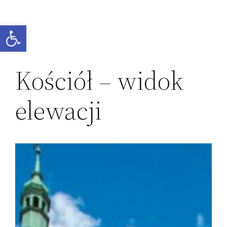
Przejdź
do
Otwórz pasek narzędzi
treści
Kościół – widok
elewacji